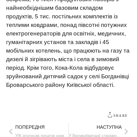
найнеобхіднішим базовим складом
продуктів, 5 тис. постільних комплектів із
теплими ковдрами, понад півсотні потужних
електрогенераторів для освітніх, медичних,
гуманітарних установ та закладів і 45
мобільних котелень, що працюють на газу та
дизелі й зігрівають міста і села в зимовий
період. Крім того, Кока-Кола відбудовує
зруйнований дитячий садок у селі Богданівці
Броварського району Київської області.
SHARE
ПОПЕРЕДНЯ
НАСТУПНА
УІК оголосив початок конкурсу перекладів “Translate Ukraine 2024”
У Великобританії створено ігровий майданчик для українських дітей на основі старого автобуса