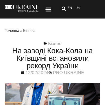
EN
UA
Стиль Життя
Спецпроект: Після «тут»
Головна
»
Бізнес
Бізнес
На заводі Кока-Кола на
Київщині встановили
рекорд України
12/02/2024
PRO UKRAINE