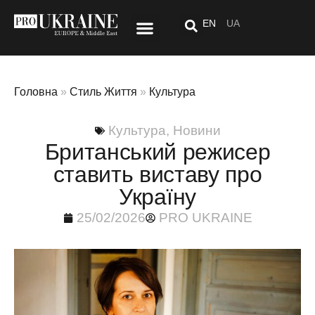
EN
UA
Стиль Життя
Спецпроект: Після «тут»
Головна
»
Стиль Життя
»
Культура
Культура
,
Новини
Британський режисер
ставить виставу про
Україну
25/02/2026
PRO UKRAINE