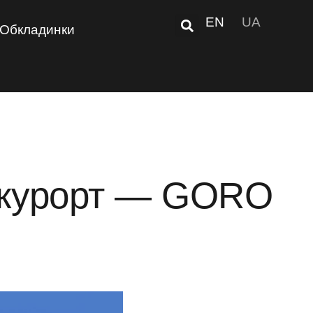
EN
UA
Обкладинки
й курорт — GORO