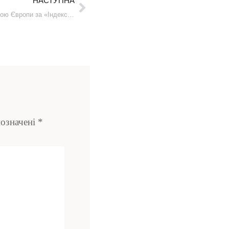
НАСТУПНА
Україна визнана найдешевшою країною Європи за «Індексом вартості життя»
позначені
*