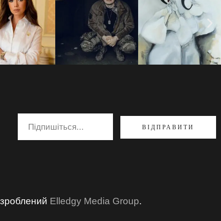
ВІДПРАВИТИ
озроблений
Elledgy Media Group
.