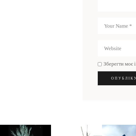
Зберегти моє і
ОПУБЛІК