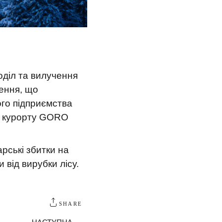
оділ та вилучення
чення, що
ого підприємства
го курорту GORO
рські збитки на
 від вирубки лісу.
SHARE