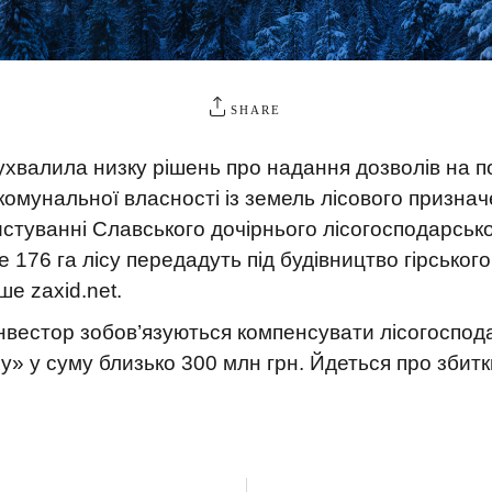
SHARE
ухвалила низку рішень про надання дозволів на п
комунальної власності із земель лісового призна
стуванні Славського дочірнього лісогосподарськ
е 176 га лісу передадуть під будівництво гірсько
ше zaxid.net.
інвестор зобов’язуються компенсувати лісогоспода
у» у суму близько 300 млн грн. Йдеться про збитки