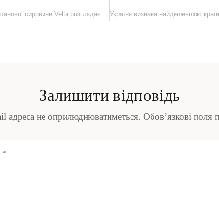
Український виробник титанової сировини Velta розглядає вихід на NASDAQ
Залишити відповідь
il адреса не оприлюднюватиметься.
Обов’язкові поля 