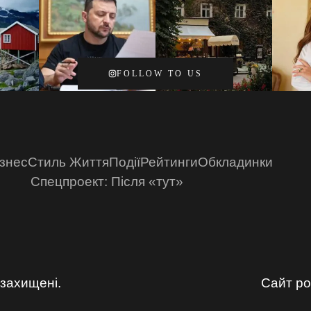
FOLLOW TO US
ізнес
Стиль Життя
Події
Рейтинги
Обкладинки
Спецпроект: Після «тут»
захищені.
Сайт р