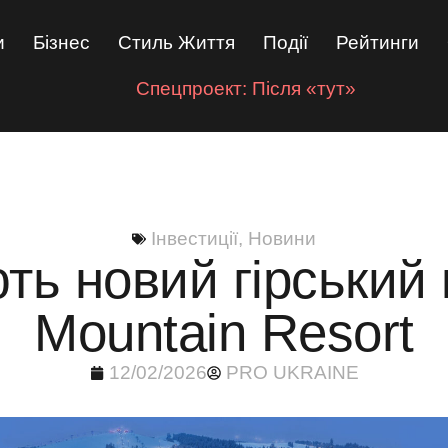
и
Бізнес
Стиль Життя
Події
Рейтинги
Спецпроект: Після «тут»
Інвестиції
,
Новини
ують новий гірськи
Mountain Resort
12/02/2026
PRO UKRAINE