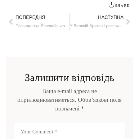
SHARE
ПОПЕРЕДНЯ
НАСТУПНА
Президентка Європейського парламенту підписала кредит для України на €90 мільярдів
У Великій Британії розпочав роботу перший український оборонний завод
Залишити відповідь
Ваша e-mail адреса не
оприлюднюватиметься.
Обов’язкові поля
позначені
*