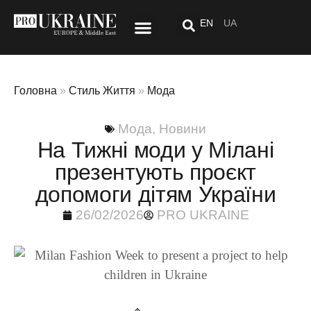
EN
UA
Стиль Життя
Спецпроект: Після «тут»
Головна
»
Стиль Життя
»
Мода
Мода
,
Новини
На Тижні моди у Мілані
презентують проєкт
допомоги дітям України
26/02/2026
PRO UKRAINE