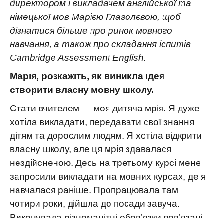
директором і викладачем англійської та
німецької мов Марією Глаголєвою, щоб
дізнатися більше про ринок мовного
навчання, а також про складання іспитів
Cambridge Assessment English
.
Марія, розкажіть, як виникла ідея
створити власну мовну школу.
Стати вчителем — моя дитяча мрія. Я дуже
хотіла викладати, передавати свої знання
дітям та дорослим людям. Я хотіла відкрити
власну школу, але ця мрія здавалася
нездійсненою. Десь на третьому курсі мене
запросили викладати на мовних курсах, де я
навчалася раніше. Пропрацювала там
чотири роки, дійшла до посади завуча.
Виконувала різноманітні обовʼязки повʼязані