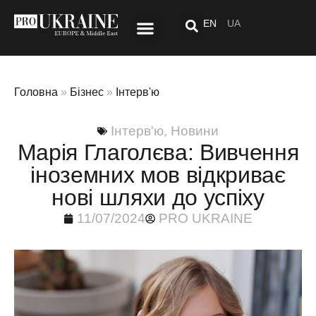
EN
UA
Стиль Життя
Спецпроект: Після «тут»
Головна
»
Бізнес
»
Інтерв'ю
Інтерв'ю
,
Новини
Марія Глаголєва: Вивчення
іноземних мов відкриває
нові шляхи до успіху
11/07/2024
PRO UKRAINE